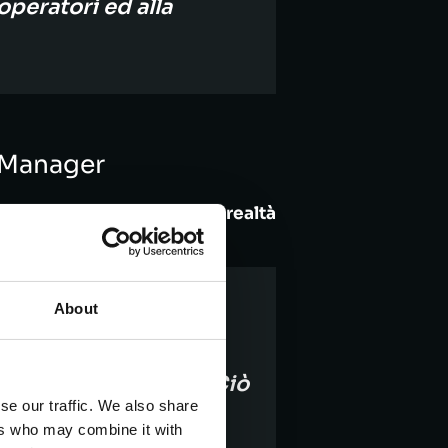
operatori ed alla
 Manager
mento di Martina nella loro realtà
artina, possiamo
About
o tecnico/gestionale. Ciò
se our traffic. We also share
 in questo momento,
ers who may combine it with
lla struttura