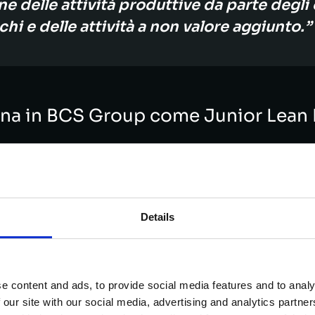
one delle attività produttive da parte degli 
hi e delle attività a non valore aggiunto.”
rtina in BCS Group come Junior Lean
i stabilimento in
BCS Group
, racconta così l’inseri
formativo erogato ed all’inserimento di M
Details
ddisfatti, per svariati motivi.
 era rivolto a giovani, con titolo di studi
e content and ads, to provide social media features and to analy
 con quello che BCS stava e sta cercando
 our site with our social media, advertising and analytics partn
un apporto di dinamismo e di innovazione a