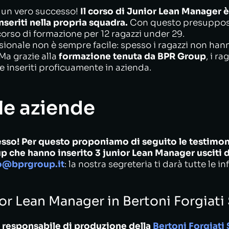
e un vero successo!
Il corso di Junior Lean Manager è 
nseriti nella propria squadra.
Con questo presuppos
rso di formazione per 12 ragazzi under 29.
sionale non è sempre facile: spesso i ragazzi non h
Ma grazie alla
formazione tenuta da BPR Group
, i r
e inseriti proficuamente in azienda.
lle aziende
cesso! Per questo proponiamo di seguito le testimon
 che hanno inserito 3 junior Lean Manager usciti d
o@bprgroup.it
: la nostra segreteria ti darà tutte le in
r Lean Manager in Bertoni Forgiati S
i, responsabile di produzione della
Bertoni Forgiati S