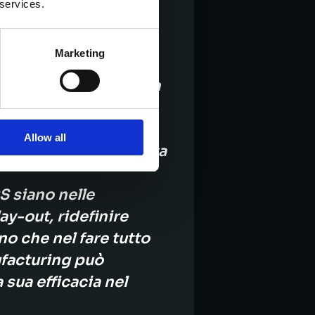
 services.
stico post-diploma o
Marketing
mica dei ragazzi,
timi anni, ancora non
ture organizzative
icolarmente calzante
Allow all
CS in particolare stava
 siano nelle
ay-out, ridefinire
no che nel fare tutto
ufacturing può
sua efficacia nel