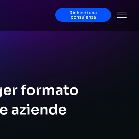
Richiedi una
consulenza
ger formato
le aziende