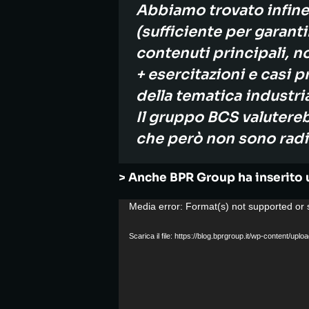
Abbiamo trovato infine 
(sufficiente per garant
contenuti principali, n
+ esercitazioni e casi 
della tematica industria
Il gruppo BCS valutereb
che però non sono radica
> Anche BPR Group ha inserito 
Video
Media error: Format(s) not supported or 
Player
Scarica il file: https://blog.bprgroup.it/wp-content