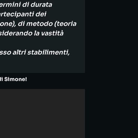
ermini di durata
artecipanti dei
one), di metodo (teoria
siderando la vastità
so altri stabilimenti,
di Simone!