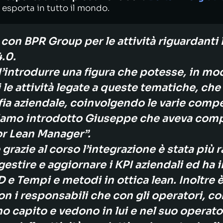
d esporta in tutto il mondo.
con BPR Group per le attività riguardanti l
4.0.
introdurre una figura che potesse, in mod
i le attività legate a queste tematiche, c
ofia aziendale, coinvolgendo le varie comp
amo introdotto Giuseppe che aveva comp
or Lean Manager”.
razie al corso l’integrazione è stata più r
estire e aggiornare i KPI aziendali ed ha i
D e Tempi e metodi in ottica lean. Inoltre è
on i responsabili che con gli operatori, co
 capito e vedono in lui e nel suo operato