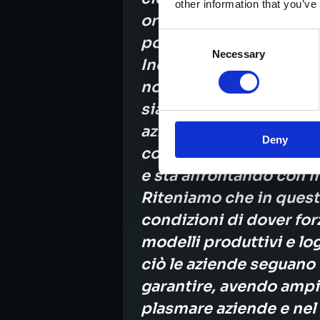
other information that you’ve
organizzativa, che sian
Consent
post-laurea da spender
Necessary
Selection
Inoltre, sappiamo bene
nonostante si stia ved
sia sufficiente per gar
aziendali. Abbiamo trov
Deny
con le esigenze azienda
e sta affrontando con
Riteniamo che in quest
condizioni di dover for
modelli produttivi e lo
ciò le aziende seguano
garantire, avendo ampia
plasmare aziende e nel 