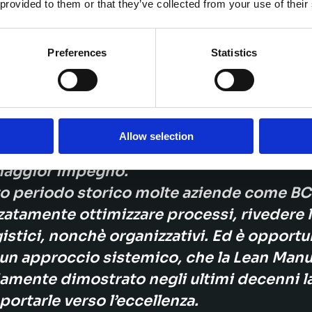
 provided to them or that they’ve collected from your use of their
o disposti a seguire un percorso speciali
e successivamente in azienda.
Preferences
Statistics
 che la preparazione scolastica od accade
endo un cambiamento di direzione negli ul
antire un inserimento adeguato nelle strut
ato che il percorso formativo, fosse part
Allow selection
li, poichè orientato agli stessi temi che B
 maggior impegno.
o periodo storico molte aziende come BCS
zatamente ottimizzare processi, rivedere l
gistici, nonchè organizzativi. Ed è opportu
 un approccio sistemico, che la Lean Man
mente dimostrato negli ultimi decenni la 
portarle verso l’eccellenza.