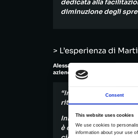
dedicata alla facilitazi
diminuzione degli sprec
> L’esperienza di Ma
Alessandro Bortesi, direttore d
aziendale.
“
In merito al percorso 
Consent
ritenerci ampiamente so
This website uses cookies
Innanzitutto il percorso
We use cookies to personalis
è esattamente in linea
information about your use of
cioè giovani, per dare 