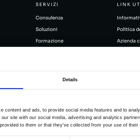
SERVIZI
LINK UT
Consulenza
Informativ
Soluzioni
Politica d
Formazione
Azienda c
9001:201
Codice et
nology
Modello 2
Details
Cookie po
Privacy P
e content and ads, to provide social media features and to analy
 our site with our social media, advertising and analytics partn
 provided to them or that they’ve collected from your use of their