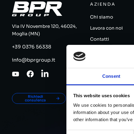
AZIENDA
Chi siamo
Via IV Novembre 120, 46024,
Lavora con noi
Moglia (MN)
Contatti
+39 0376 56338
Blog
info@bprgroup.it
IT Innovative Tech
Consent
This website uses cookies
Richiedi
consulenza
We use cookies to personalis
information about your use of
other information that you’ve
Consent