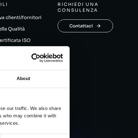
ILI
RICHIEDI UNA
CONSULENZA
a clienti/fornitori
Contattaci
ella Qualità
ertificata ISO
5
ico
31
About
licy
olicy
se our traffic. We also share
ers who may combine it with
 services.