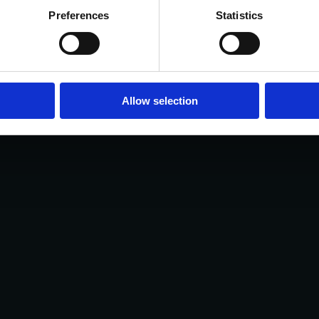
24 MOGLIA (MN)
P.IVA E C.F. 01920580204
PEC: 
Preferences
Statistics
NON IN STATO DI LIQUIDAZIONE
UFF. REG. IMPR
SOCIETÀ AD AMMINISTRATORE UNICO
 S.R.L.
COOKIE POLICY
PRIVACY POLICY
Allow selection